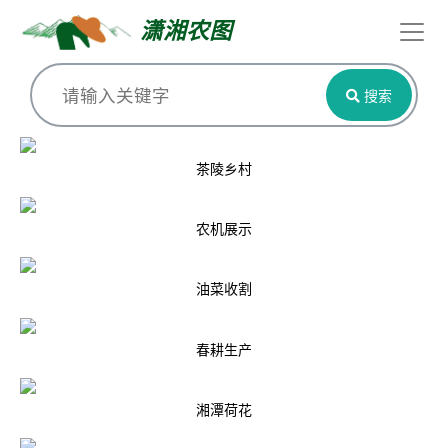
潇湘农图
搜索
茶陵乡村
农机展示
油菜收割
春耕生产
湘潭荷花